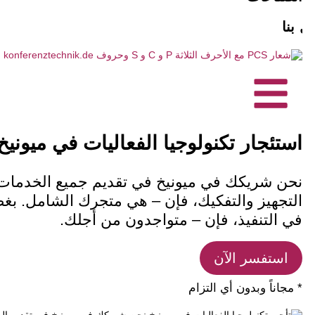
10 أسباب وجيهة لـ PCS
الوكالات
أنظمة توجيه الركاب
احجز مترجماً فورياً
ل بنا
الرؤية والاستدامة
الجمعيات والنوادي
حلول الترجمة الفورية بالذكاء الاصطناعي
الصيانة والصيانة
المشاريع التجارية
المشاريع، المراجع
الأحداث المختلطة
منتجات مخصصة حسب الطلب
شهادات العملاء
مكاتب التخطيط الفني
تكنولوجيا الترجمة الفورية
التواصل الخالي من العوائق
استئجار تكنولوجيا الفعاليات في ميونيخ
الأخبار
شركة تكنولوجيا المعلومات
محطات الاتصال الداخلي/ميكروفونات سطح
نحن شريكك في ميونيخ في تقديم جميع الخدمات ال
التجهيز والتفكيك، فإن – هي متجرك الشامل. بغض
في التنفيذ، فإن – متواجدون من أجلك.
استفسر الآن
* مجاناً وبدون أي التزام