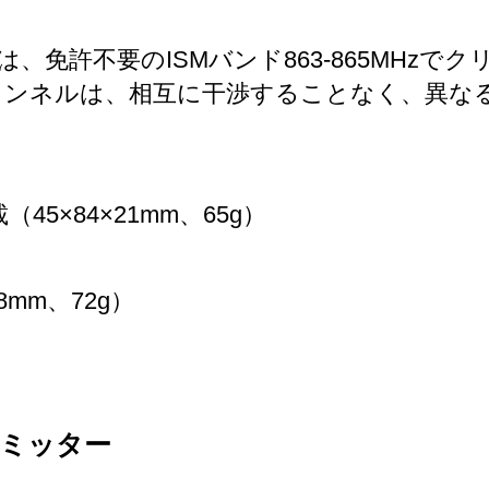
0は、免許不要のISMバンド863-865MH
ャンネルは、相互に干渉することなく、異な
5×84×21mm、65g）
8mm、72g）
スミッター