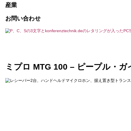
産業
旅客案内システム
代理店
通訳の予約
PCSが必要な10の理由
お問い合わせ
AI通訳ソリューション
協会とクラブ
メンテナンスとサービス
ビジョン, 持続可能性
ハイブリッド・イベント
営利企業
カスタマイズ製品
プロジェクト、参考文献
通訳技術
テクニカル・プランニング・オフィス
バリアフリー・コミュニケーション
お客様の声
ミプロ MTG 100 – ピープル
インカムステーション／デスクトップ
IT企業
ニュース