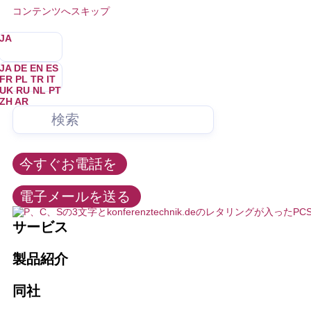
コンテンツへスキップ
JA
JA
DE
EN
ES
FR
PL
TR
IT
UK
RU
NL
PT
ZH
AR
弊社は、会議およびメディア技術のあらゆる分野にサービスを提供
すべての会議テクノロジー製品をレンタル、購入、リース。弊社は
私たちは常に、可能な限り最善の方法でお客様のニーズを満たすよ
あなたは誰ですか？
私たちは噛みついたりしない。–を困らせることもない。たまにね。
私たちはさまざまなクライアントのために仕事
この記事では、このような選手たちの活躍を紹介します。このよう
す。
イベントと会議
この記事では、このような選手たちの活躍を紹介します。このよう
今すぐお電話を
イベント・テクノロジー
連邦政府、州、都市、政治
+49 211 737798-13
レッティング
求人情報
電子メールを送る
info@konferenztechnik.de
会議室バンドル
教育と大学
通訳
教育
サービス
すべてのコンタクトオプション
LEDウォール、LEDテクノロジー
ホテル、見本市、会議センター
インストール
製品紹介
これが私たちだ
オーディオ・ビデオ技術
通訳
同社
販売とリース
会社概要