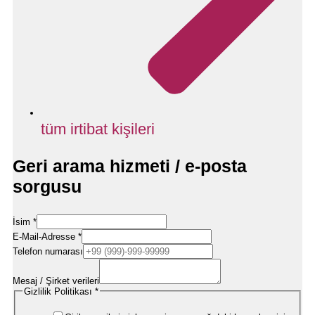
tüm irtibat kişileri
Geri arama hizmeti / e-posta
sorgusu
İsim
*
E-Mail-Adresse
*
Nachricht
Telefon numarası
E-
Mail-
Adresse
Mesaj / Şirket verileri
Datenschutzerklärung
Gizlilik Politikası
*