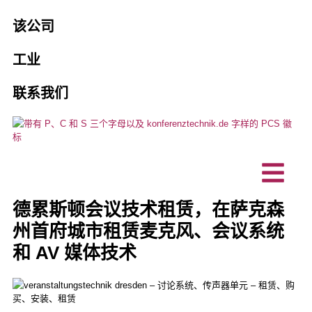
销售和租赁
机构
该公司
乘客引导系统
PCS 的 10 个充分理由
预订口译员
工业
协会和俱乐部
人工智能口译解决方案
愿景、可持续性
维护和保养
联系我们
商业企业
混合活动
项目、参考资料
定制产品
技术规划办公室
口译技术
客户评价
无障碍交流
IT 公司
对讲站/桌面麦克风
新闻
德累斯顿会议技术租赁，在萨克森
州首府城市租赁麦克风、会议系统
和 AV 媒体技术