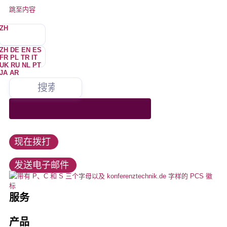
跳至内容
ZH
ZH
DE
EN
ES
FR
PL
TR
IT
UK
RU
NL
PT
JA
AR
我们为会议和媒体技术的所有领域提供服务，是同声传译技术和多语
向我们租赁、购买或租借所有会议技术产品。我们是所有知名制造商
我们始终致力于以最佳方式满足客户的需求。我们公平合作的态度
你是谁？
我们不咬人。我们也不会惹恼 –，但有时会。偶尔很少。几乎没有
我们为众多客户提供服务，熟悉行业的需求、潮流和发展。
言活动的市场领导者之一。
Lorem ipsum dolor sit amet, consectetur adipiscing elit.在这里，你会发
的销售合作伙伴。
是您项目成功的保证，也是我们长期成功的战略基础。
现，你的身体没有任何变化，你的皮肤也没有任何变化。
活动和会议
联邦政府、州、城市、政治
+49 211 737798-13
Lorem ipsum dolor sit amet, consectetur adipiscing elit.在这里，你会发
活动技术
工作机会
现，你的身体没有任何变化，你的皮肤也没有任何变化。
让
现在拨打
info@konferenztechnik.de
教育与大学
会议室捆绑包
教育
发送电子邮件
所有触点选项
口译
酒店、展会、会议中心
LED 墙、LED 技术
这就是我们
服务
安装
口译员
音频和视频技术
公司简介
产品