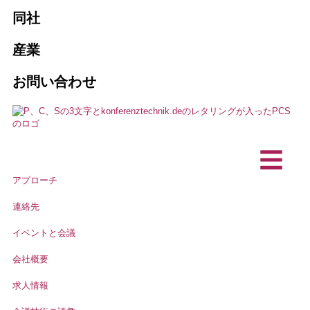
会社概要
販売とリース
同社
旅客案内システム
代理店
PCSが必要な10の理由
通訳の予約
産業
AI通訳ソリューション
協会とクラブ
お問い合わせ
メンテナンスとサービス
ビジョン, 持続可能性
ハイブリッド・イベント
営利企業
プロジェクト、参考文献
カスタマイズ製品
通訳技術
テクニカル・プランニング・オフィス
お客様の声
バリアフリー・コミュニケーション
インカムステーション／デスクトッ
IT企業
アプローチ
プマイク
ニュース
連絡先
イベントと会議
会社概要
求人情報