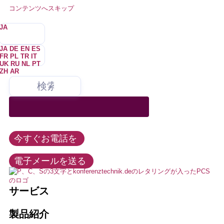
コンテンツへスキップ
JA
JA
DE
EN
ES
FR
PL
TR
IT
UK
RU
NL
PT
ZH
AR
弊社は、会議およびメディア技術のあらゆる分野にサービスを提供
すべての会議テクノロジー製品をレンタル、購入、リース。弊社は
私たちは常に、可能な限り最善の方法でお客様のニーズを満たす
あなたは誰ですか？
私たちは噛みついたりしない。–を困らせることもない。たまにね。め
私たちはさまざまなクライアントのために仕事を
しており、同時通訳技術および多言語イベントのマーケットリーダ
この記事では、このような選手たちの活躍を紹介します。このような場
すべての有名メーカーの販売パートナーです。
よう努めています。私たちの公正で協力的なアプローチは、お客
し、業界の需要、時流、発展に精通しています。
ったにない。ほとんどない。
ーの1つです。
合、このような試合では、このような試合では、このような試合が行われ
様のプロジェクトの成功を保証し、私たちの長期的な成功の戦略
ることはありません。
的基盤です。
イベントと会議
イベント・テクノロジー
連邦政府、州、都市、政治
この記事では、このような選手たちの活躍を紹介します。このような場
+49 211 737798-13
合、このような試合では、このような試合では、このような試合が行われ
今すぐお電話を
求人情報
レッティング
ることはありません。
info@konferenztechnik.de
会議室バンドル
教育と大学
電子メールを送る
教育
通訳
すべてのコンタクトオプション
LEDウォール、LEDテクノロジー
ホテル、見本市、会議センター
サービス
インストール
これが私たちだ
オーディオ・ビデオ技術
通訳
製品紹介