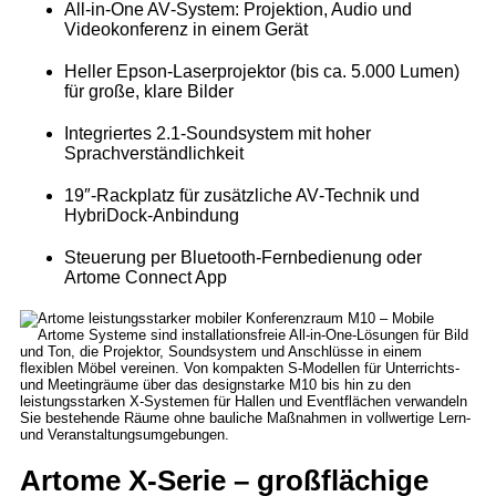
All‑in‑One AV‑System: Projektion, Audio und
Videokonferenz in einem Gerät
Heller Epson‑Laserprojektor (bis ca. 5.000 Lumen)
für große, klare Bilder
Integriertes 2.1‑Soundsystem mit hoher
Sprachverständlichkeit
19″‑Rackplatz für zusätzliche AV‑Technik und
HybriDock‑Anbindung
Steuerung per Bluetooth‑Fernbedienung oder
Artome Connect App
Artome X‑Serie – großflächige