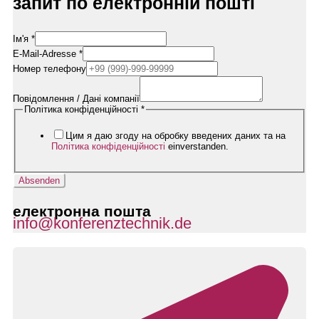
запит по електронній пошті
Ім'я
*
E-Mail-Adresse
*
Номер телефону
Rufnummer
/
Повідомлення / Дані компанії
E-
Політика конфіденційності
*
Mail-
Adresse
Цим я даю згоду на обробку введених даних та на
Політика конфіденційності
einverstanden.
Absenden
електронна пошта
info@konferenztechnik.de