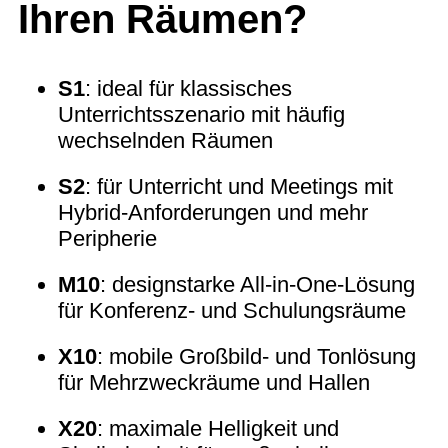
Ihren Räumen?
S1
: ideal für klassisches
Unterrichtsszenario mit häufig
wechselnden Räumen
S2
: für Unterricht und Meetings mit
Hybrid‑Anforderungen und mehr
Peripherie
M10
: designstarke All‑in‑One‑Lösung
für Konferenz- und Schulungsräume
X10
: mobile Großbild- und Tonlösung
für Mehrzweckräume und Hallen
X20
: maximale Helligkeit und