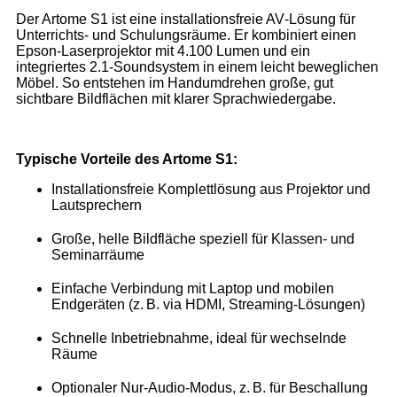
Der Artome S1 ist eine installationsfreie AV‑Lösung für
Unterrichts- und Schulungsräume. Er kombiniert einen
Epson‑Laserprojektor mit 4.100 Lumen und ein
integriertes 2.1‑Soundsystem in einem leicht beweglichen
Möbel. So entstehen im Handumdrehen große, gut
sichtbare Bildflächen mit klarer Sprachwiedergabe.
Typische Vorteile des Artome S1:
Installationsfreie Komplettlösung aus Projektor und
Lautsprechern
Große, helle Bildfläche speziell für Klassen- und
Seminarräume
Einfache Verbindung mit Laptop und mobilen
Endgeräten (z. B. via HDMI, Streaming‑Lösungen)
Schnelle Inbetriebnahme, ideal für wechselnde
Räume
Optionaler Nur‑Audio‑Modus, z. B. für Beschallung