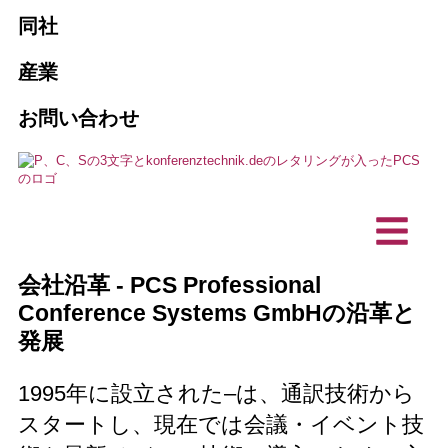
会社概要
販売とリース
同社
旅客案内システム
代理店
PCSが必要な10の理由
通訳の予約
産業
AI通訳ソリューション
協会とクラブ
お問い合わせ
メンテナンスとサービス
ビジョン, 持続可能性
ハイブリッド・イベント
営利企業
プロジェクト、参考文献
カスタマイズ製品
通訳技術
テクニカル・プランニング・オフィス
お客様の声
バリアフリー・コミュニケーション
インカムステーション／デスクトッ
IT企業
会社沿革 - PCS Professional
プマイク
ニュース
Conference Systems GmbHの沿革と
発展
1995年に設立された–は、通訳技術から
スタートし、現在では会議・イベント技