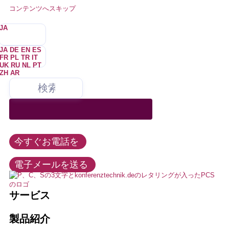
コンテンツへスキップ
JA
JA
DE
EN
ES
FR
PL
TR
IT
UK
RU
NL
PT
ZH
AR
弊社は、会議およびメディア技術のあらゆる分野にサービスを提供
すべての会議テクノロジー製品をレンタル、購入、リース。弊社は
私たちは常に、可能な限り最善の方法でお客様のニーズを満たす
あなたは誰ですか？
私たちは噛みついたりしない。–を困らせることもない。たまにね。め
私たちはさまざまなクライアントのために仕事を
しており、同時通訳技術および多言語イベントのマーケットリーダ
この記事では、このような選手たちの活躍を紹介します。このような場
すべての有名メーカーの販売パートナーです。
よう努めています。私たちの公正で協力的なアプローチは、お客
し、業界の需要、時流、発展に精通しています。
ったにない。ほとんどない。
ーの1つです。
合、このような試合では、このような試合では、このような試合が行われ
様のプロジェクトの成功を保証し、私たちの長期的な成功の戦略
ることはありません。
的基盤です。
イベントと会議
イベント・テクノロジー
連邦政府、州、都市、政治
この記事では、このような選手たちの活躍を紹介します。このような場
+49 211 737798-13
合、このような試合では、このような試合では、このような試合が行われ
今すぐお電話を
求人情報
レッティング
ることはありません。
info@konferenztechnik.de
会議室バンドル
教育と大学
電子メールを送る
教育
通訳
すべてのコンタクトオプション
LEDウォール、LEDテクノロジー
ホテル、見本市、会議センター
サービス
インストール
これが私たちだ
オーディオ・ビデオ技術
通訳
製品紹介