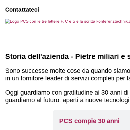
Sistemi di guida per i passeggeri
Agenzie
Prenotare un interprete
10 buoni motivi per il PCS
Contattateci
Soluzioni di interpretariato AI
Associazioni e club
Manutenzione e assistenza
Visione, sostenibilità
Eventi ibridi
Impresa commerciale
Prodotti personalizzati
Progetti, referenze
Tecnologia di interpretazione
Uffici tecnici di pianificazione
Comunicazione senza barriere
Testimonianze dei clienti
Storia dell'azienda - Pietre miliar
Stazioni interfoniche / microfoni da ta
Azienda IT
Notizie
Sono successe molte cose da quando siamo stat
in un fornitore leader di servizi completi per
Oggi guardiamo con gratitudine ai 30 anni di
guardiamo al futuro: aperti a nuove tecnolog
PCS compie 30 anni