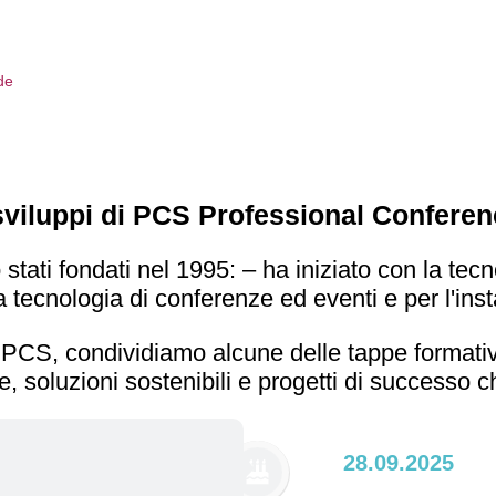
i e sviluppi di PCS Professional Confe
volo
i fondati nel 1995: – ha iniziato con la tecnolo
 la tecnologia di conferenze ed eventi e per l'in
 PCS, condividiamo alcune delle tappe formative
ie, soluzioni sostenibili e progetti di success
28.09.2025