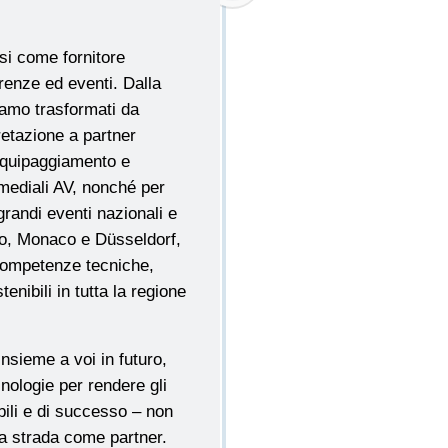
si come fornitore
renze ed eventi. Dalla
iamo trasformati da
pretazione a partner
'equipaggiamento e
timediali AV, nonché per
grandi eventi nazionali e
ino, Monaco e Düsseldorf,
 competenze tecniche,
enibili in tutta la regione
nsieme a voi in futuro,
nologie per rendere gli
bili e di successo – non
ta strada come partner.