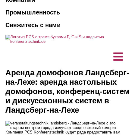
Продажа и лизинг
Переводчики
Аудио- и видеотехника
10 веских причин для увольнения
Промышленность
Заказать переводчика
Агентства
Системы ориентации пассажиров
Свяжитесь с нами
Видение, устойчивость
Техническое и сервисное
Ассоциации и клубы
обслуживание
Решения для устного перевода с
Проекты, ссылки
использованием искусственного
Коммерческое предприятие
Индивидуальные продукты
интеллекта
Отзывы клиентов
Бюро технического планирования
Гибридные мероприятия
Безбарьерная коммуникация
Аренда домофонов Ландсберг-
Новости
на-Лехе: аренда настольных
IT-компания
Технология устного перевода
домофонов, конференц-систем
и дискуссионных систем в
Переговорные устройства /
Ландсберг-на-Лехе
настольные микрофоны