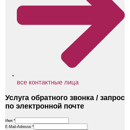
все контактные лица
Услуга обратного звонка / запрос
по электронной почте
Datenschutzerklärung
Имя
*
Nachricht
E-Mail-Adresse
*
E-