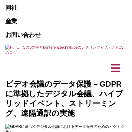
会社概要
販売とリース
同社
旅客案内システム
代理店
PCSが必要な10の理由
通訳の予約
産業
AI通訳ソリューション
協会とクラブ
お問い合わせ
メンテナンスとサービス
ビジョン, 持続可能性
ハイブリッド・イベント
営利企業
プロジェクト、参考文献
カスタマイズ製品
通訳技術
テクニカル・プランニング・オフィス
お客様の声
バリアフリー・コミュニケーション
インカムステーション／デスクトッ
IT企業
ビデオ会議のデータ保護 – GDPR
プマイク
ニュース
に準拠したデジタル会議、ハイブ
リッドイベント、ストリーミン
グ、遠隔通訳の実施