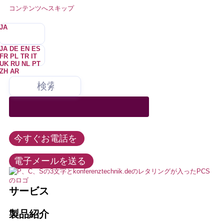
コンテンツへスキップ
JA
JA
DE
EN
ES
FR
PL
TR
IT
UK
RU
NL
PT
ZH
AR
弊社は、会議およびメディア技術のあらゆる分野にサービスを提供
すべての会議テクノロジー製品をレンタル、購入、リース。弊社は
私たちは常に、可能な限り最善の方法でお客様のニーズを満たす
あなたは誰ですか？
私たちは噛みついたりしない。–を困らせることもない。たまにね。め
私たちはさまざまなクライアントのために仕事を
しており、同時通訳技術および多言語イベントのマーケットリーダ
この記事では、このような選手たちの活躍を紹介します。このような場
すべての有名メーカーの販売パートナーです。
よう努めています。私たちの公正で協力的なアプローチは、お客
し、業界の需要、時流、発展に精通しています。
ったにない。ほとんどない。
ーの1つです。
合、このような試合では、このような試合では、このような試合が行われ
様のプロジェクトの成功を保証し、私たちの長期的な成功の戦略
ることはありません。
的基盤です。
イベントと会議
イベント・テクノロジー
連邦政府、州、都市、政治
この記事では、このような選手たちの活躍を紹介します。このような場
+49 211 737798-13
合、このような試合では、このような試合では、このような試合が行われ
今すぐお電話を
求人情報
レッティング
ることはありません。
info@konferenztechnik.de
会議室バンドル
教育と大学
電子メールを送る
教育
通訳
すべてのコンタクトオプション
LEDウォール、LEDテクノロジー
ホテル、見本市、会議センター
サービス
インストール
これが私たちだ
オーディオ・ビデオ技術
通訳
製品紹介