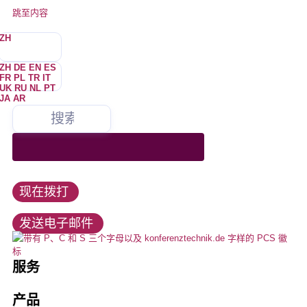
跳至内容
ZH
ZH
DE
EN
ES
FR
PL
TR
IT
UK
RU
NL
PT
JA
AR
我们为会议和媒体技术的所有领域提供服务，是同声传译技术和多语
向我们租赁、购买或租借所有会议技术产品。我们是所有知名制造商
我们始终致力于以最佳方式满足客户的需求。我们公平合作的态度
你是谁？
我们不咬人。我们也不会惹恼 –，但有时会。偶尔很少。几乎没有
我们为众多客户提供服务，熟悉行业的需求、潮流和发展。
言活动的市场领导者之一。
这是示例文本，单击 "编辑” 按钮更改此文本。
的销售合作伙伴。
是您项目成功的保证，也是我们长期成功的战略基础。
活动和会议
这是示例文本，单击 "编辑” 按钮更改此文本。
联邦政府、州、城市、政治
+49 211 737798-13
活动技术
工作机会
让
现在拨打
info@konferenztechnik.de
教育与大学
会议室捆绑包
教育
发送电子邮件
所有触点选项
口译
酒店、展会、会议中心
LED 墙、LED 技术
这就是我们
服务
安装
口译员
音频和视频技术
公司简介
产品