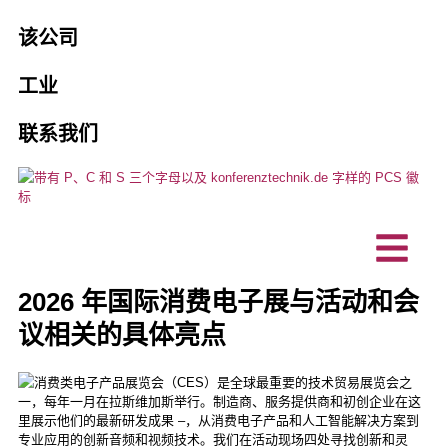
销售和租赁
机构
该公司
乘客引导系统
PCS 的 10 个充分理由
预订口译员
工业
协会和俱乐部
人工智能口译解决方案
愿景、可持续性
维护和保养
联系我们
商业企业
混合活动
项目、参考资料
定制产品
技术规划办公室
口译技术
客户评价
无障碍交流
IT 公司
对讲站/桌面麦克风
新闻
2026 年国际消费电子展与活动和会
议相关的具体亮点