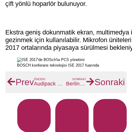
çift yönlü hoparlör bulunuyor.
Ekstra geniş dokunmatik ekran, multimedya i
gezinmek için kullanılabilir. Mikrofon ünitele
2017 ortalarında piyasaya sürülmesi bekleniy
BOSCH konferans teknolojisi ISE 2017 fuarında
Prev
Sonraki
ÖNCEKI
SONRAKI
Audipack Silent 9300MKII
Berlin ve Münih'te etkinlik ve konferans teknolojisi kiralayın / satın alın