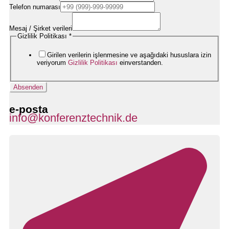
E-
Telefon numarası
Mail-
Adresse
Datenschutzerklärung
Mesaj / Şirket verileri
Gizlilik Politikası
*
Girilen verilerin işlenmesine ve aşağıdaki hususlara izin
veriyorum
Gizlilik Politikası
einverstanden.
Absenden
e-posta
info@konferenztechnik.de