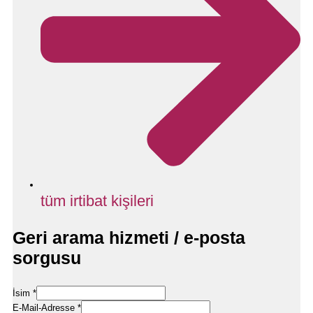
tüm irtibat kişileri
Geri arama hizmeti / e-posta
sorgusu
İsim
*
/
E-Mail-Adresse
*