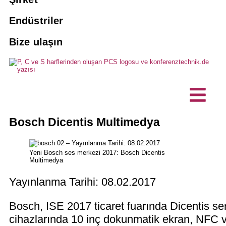
Tercümanlar
Yolcu yönlendirme sistemleri
Tercüman rezervasyonu yapın
PCS için 10 iyi neden
Endüstriler
Ajanslar
Yapay zeka tercümanlık çözümleri
Bize ulaşın
Bakım ve servis
Vizyon, sürdürülebilirlik
Hibrit etkinlikler
Dernekler ve kulüpler
Özelleştirilmiş ürünler
Projeler, Referanslar
Ticari işletme
Yorumlama teknolojisi
Engelsiz iletişim
Müşteri referansları
Teknik planlama ofisleri
mikrofon üniteleri / masaüstü
Bosch Dicentis Multimedya
mikrofonlar
Haberler
BT şirketi
Yeni Bosch ses merkezi 2017: Bosch Dicentis
Multimedya
Yayınlanma Tarihi: 08.02.2017
Bosch, ISE 2017 ticaret fuarında Dicentis ser
cihazlarında 10 inç dokunmatik ekran, NFC ve g