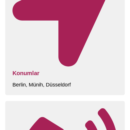
M
a
i
l
-
A
d
r
e
s
s
e
Konumlar
Berlin, Münih, Düsseldorf