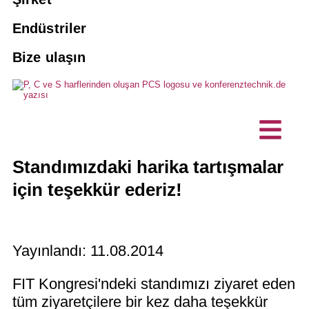
Tercümanlar
Yolcu yönlendirme sistemleri
Tercüman rezervasyonu yapın
PCS için 10 iyi neden
Endüstriler
Ajanslar
Yapay zeka tercümanlık çözümleri
Bize ulaşın
Bakım ve servis
Vizyon, sürdürülebilirlik
Hibrit etkinlikler
Dernekler ve kulüpler
Özelleştirilmiş ürünler
Projeler, Referanslar
Ticari işletme
Yorumlama teknolojisi
Engelsiz iletişim
Müşteri referansları
Teknik planlama ofisleri
mikrofon üniteleri / masaüstü
Standımızdaki harika tartışmalar
mikrofonlar
Haberler
için teşekkür ederiz!
BT şirketi
Yayınlandı:
11.08.2014
FIT Kongresi'ndeki standımızı ziyaret eden
tüm ziyaretçilere bir kez daha teşekkür