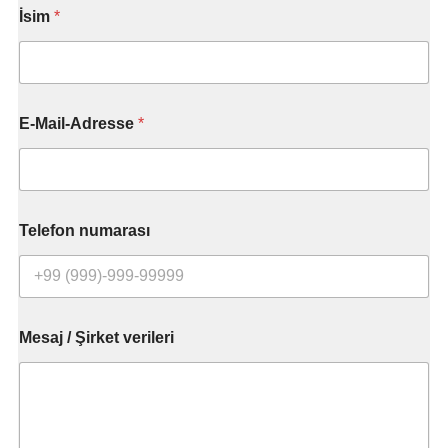
İsim
*
E-Mail-Adresse
*
Telefon numarası
R
Mesaj / Şirket verileri
u
f
n
u
m
m