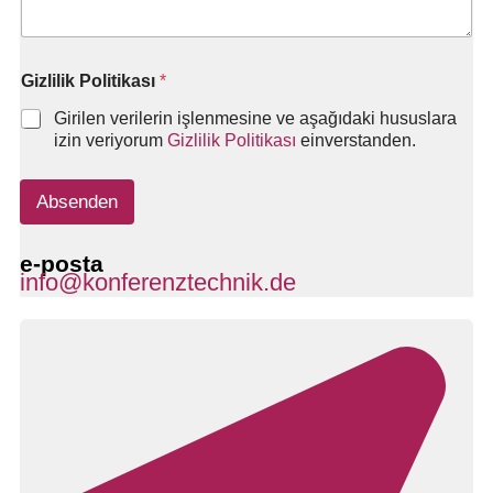
e
r
D
a
Gizlilik Politikası
*
t
e
Girilen verilerin işlenmesine ve aşağıdaki hususlara
n
izin veriyorum
Gizlilik Politikası
einverstanden.
s
c
h
Absenden
u
t
z
e-posta
info@konferenztechnik.de
e
r
k
l
ä
r
u
n
g
E
-