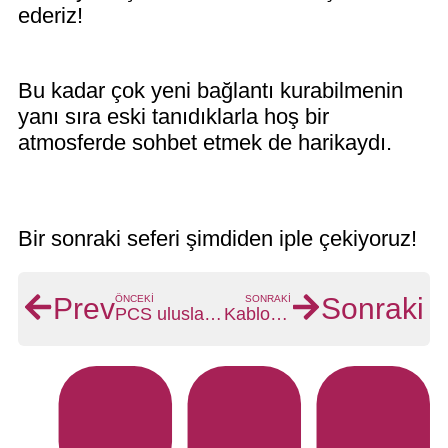
ederiz!
Bu kadar çok yeni bağlantı kurabilmenin
yanı sıra eski tanıdıklarla hoş bir
atmosferde sohbet etmek de harikaydı.
Bir sonraki seferi şimdiden iple çekiyoruz!
Prev
Sonraki
ÖNCEKI
SONRAKI
PCS uluslararası kilise kongresinde
Kablosuz mikrofonlar için frekans tahsisinde önemli değişiklikler