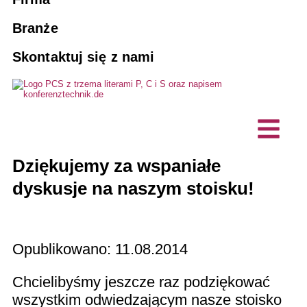
Systemy naprowadzania pasażerów
Agencje
Zarezerwuj tłumacza
10 dobrych powodów dla PCS
Branże
Rozwiązania do tłumaczeń ustnych AI
Skontaktuj się z nami
Konserwacja i serwisowanie
Stowarzyszenia i kluby
Wizja, zrównoważony rozwój
Wydarzenia hybrydowe
Przedsiębiorstwo komercyjne
Produkty na zamówienie
Projekty, referencje
Technologia tłumaczenia ustnego
Biura planowania technicznego
Komunikacja bez barier
Opinie klientów
Stacje interkomowe / mikrofony
Dziękujemy za wspaniałe
Firma informatyczna
Aktualności
biurkowe
dyskusje na naszym stoisku!
Opublikowano:
11.08.2014
Chcielibyśmy jeszcze raz podziękować
wszystkim odwiedzającym nasze stoisko