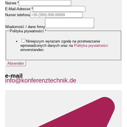
Nazwa
*
E-Mail-Adresse
*
Rufnummer
Numer telefonu
Firmendaten
Name
Wiadomość / dane firmy
Polityka prywatności
*
Niniejszym wyrażam zgodę na przetwarzanie
wprowadzonych danych oraz na
Polityka prywatności
einverstanden.
Absenden
e-mail
info@konferenztechnik.de