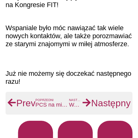
na Kongresie FIT!
Wspaniale było móc nawiązać tak wiele
nowych kontaktów, ale także porozmawiać
ze starymi znajomymi w miłej atmosferze.
Już nie możemy się doczekać następnego
razu!
Prev
Następny
POPRZEDNI
NASTĘPNY
PCS na międzynarodowym kongresie kościelnym
Ważne zmiany w przydziale częstotliwości dla mikrofonów bezprzewodowych