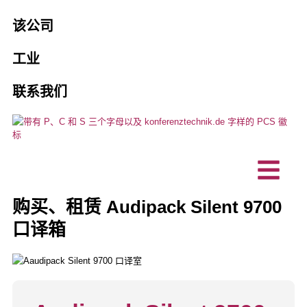
销售和租赁
机构
该公司
乘客引导系统
PCS 的 10 个充分理由
预订口译员
工业
协会和俱乐部
人工智能口译解决方案
愿景、可持续性
维护和保养
联系我们
商业企业
混合活动
项目、参考资料
定制产品
技术规划办公室
口译技术
客户评价
无障碍交流
IT 公司
对讲站/桌面麦克风
新闻
购买、租赁 Audipack Silent 9700
口译箱