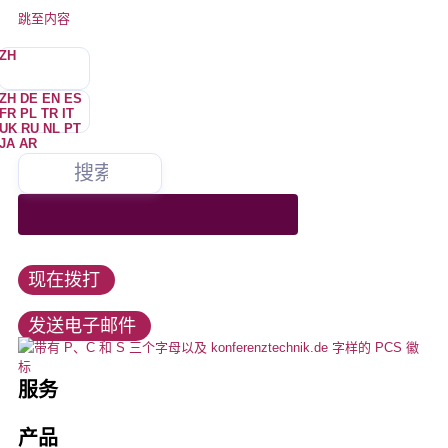
跳至内容
ZH
ZH
DE
EN
ES
FR
PL
TR
IT
UK
RU
NL
PT
JA
AR
我们为会议和媒体技术的所有领域提供服务，是同声传译技术和多语
向我们租赁、购买或租借所有会议技术产品。我们是所有知名制造商
我们始终致力于以最佳方式满足客户的需求。我们公平合作的态度
你是谁？
我们不咬人。我们也不会惹恼 –，但有时会。偶尔很少。几乎没有
我们为众多客户提供服务，熟悉行业的需求、潮流和发展。
言活动的市场领导者之一。
Lorem ipsum dolor sit amet, consectetur adipiscing elit.在这里，你会发
的销售合作伙伴。
是您项目成功的保证，也是我们长期成功的战略基础。
现，你的身体没有任何变化，你的皮肤也没有任何变化。
活动和会议
联邦政府、州、城市、政治
+49 211 737798-13
Lorem ipsum dolor sit amet, consectetur adipiscing elit.在这里，你会发
活动技术
工作机会
现，你的身体没有任何变化，你的皮肤也没有任何变化。
让
现在拨打
info@konferenztechnik.de
教育与大学
会议室捆绑包
教育
发送电子邮件
所有触点选项
口译
酒店、展会、会议中心
LED 墙、LED 技术
这就是我们
服务
安装
口译员
音频和视频技术
公司简介
产品