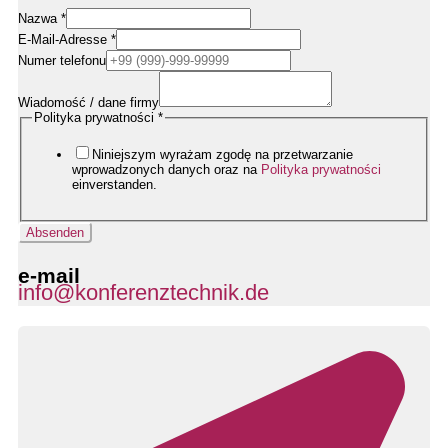
Datenschutzerklärung
Nazwa
*
Name
E-Mail-Adresse
*
E-
Mail-
Numer telefonu
Adresse
Wiadomość / dane firmy
Polityka prywatności
*
Niniejszym wyrażam zgodę na przetwarzanie
wprowadzonych danych oraz na
Polityka prywatności
einverstanden.
Absenden
e-mail
info@konferenztechnik.de