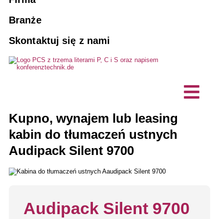
Systemy naprowadzania pasażerów
Agencje
Zarezerwuj tłumacza
10 dobrych powodów dla PCS
Branże
Rozwiązania do tłumaczeń ustnych AI
Skontaktuj się z nami
Konserwacja i serwisowanie
Stowarzyszenia i kluby
Wizja, zrównoważony rozwój
Wydarzenia hybrydowe
Przedsiębiorstwo komercyjne
Produkty na zamówienie
Projekty, referencje
Technologia tłumaczenia ustnego
Biura planowania technicznego
Komunikacja bez barier
Opinie klientów
Stacje interkomowe / mikrofony
Kupno, wynajem lub leasing
Firma informatyczna
Aktualności
biurkowe
kabin do tłumaczeń ustnych
Audipack Silent 9700
Audipack Silent 9700