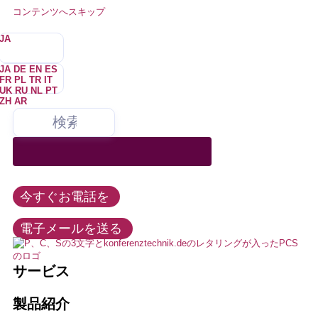
コンテンツへスキップ
JA
JA
DE
EN
ES
FR
PL
TR
IT
UK
RU
NL
PT
ZH
AR
弊社は、会議およびメディア技術のあらゆる分野にサービスを提供
すべての会議テクノロジー製品をレンタル、購入、リース。弊社は
私たちは常に、可能な限り最善の方法でお客様のニーズを満たす
あなたは誰ですか？
私たちは噛みついたりしない。–を困らせることもない。たまにね。め
私たちはさまざまなクライアントのために仕事を
しており、同時通訳技術および多言語イベントのマーケットリーダ
この記事では、このような選手たちの活躍を紹介します。このような場
すべての有名メーカーの販売パートナーです。
よう努めています。私たちの公正で協力的なアプローチは、お客
し、業界の需要、時流、発展に精通しています。
ったにない。ほとんどない。
ーの1つです。
合、このような試合では、このような試合では、このような試合が行われ
様のプロジェクトの成功を保証し、私たちの長期的な成功の戦略
ることはありません。
的基盤です。
イベントと会議
イベント・テクノロジー
連邦政府、州、都市、政治
この記事では、このような選手たちの活躍を紹介します。このような場
+49 211 737798-13
合、このような試合では、このような試合では、このような試合が行われ
今すぐお電話を
求人情報
レッティング
ることはありません。
info@konferenztechnik.de
会議室バンドル
教育と大学
電子メールを送る
教育
通訳
すべてのコンタクトオプション
LEDウォール、LEDテクノロジー
ホテル、見本市、会議センター
サービス
インストール
これが私たちだ
オーディオ・ビデオ技術
通訳
製品紹介