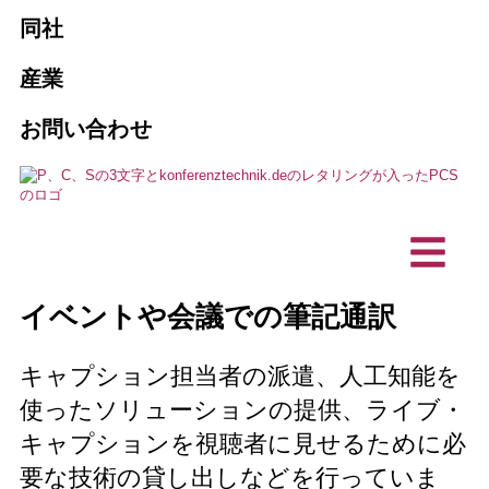
会社概要
販売とリース
同社
旅客案内システム
代理店
PCSが必要な10の理由
通訳の予約
産業
AI通訳ソリューション
協会とクラブ
お問い合わせ
メンテナンスとサービス
ビジョン, 持続可能性
ハイブリッド・イベント
営利企業
プロジェクト、参考文献
カスタマイズ製品
通訳技術
テクニカル・プランニング・オフィス
お客様の声
バリアフリー・コミュニケーション
インカムステーション／デスクトッ
IT企業
イベントや会議での筆記通訳
プマイク
ニュース
キャプション担当者の派遣、人工知能を
使ったソリューションの提供、ライブ・
キャプションを視聴者に見せるために必
要な技術の貸し出しなどを行っていま