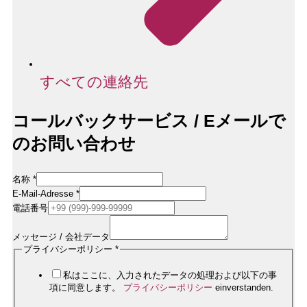
すべての連絡先
コールバックサービス / Eメールで
のお問い合わせ
名称
*
E-Mail-Adresse
*
電話番号
メッセージ / 会社データ
Firmendaten
プライバシーポリシー
*
Rufnummer
Name
私はここに、入力されたデータの処理および以下の事
項に同意します。
プライバシーポリシー
einverstanden.