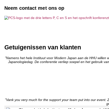
Passagiersbegeleidingssystemen
Agentschappen
Een tolk boeken
10 goede redenen voor PCS
Neem contact met ons op
AI-tolkoplossingen
Verenigingen en clubs
Onderhoud en service
Visie, duurzaamheid
Hybride evenementen
Commercieel bedrijf
Producten op maat
Projecten, Referenties
Tolktechnologie
Technische planbureaus
Communicatie zonder barrières
Getuigenissen van klanten
Getuigenissen van klanten
Intercomtoestellen / bureaumicrofoon
IT-bedrijf
Nieuws
"Namens het hele Instituut voor Modern Japan aan de HHU willen w
Japanologiedag. De conferentie verliep soepel en het gebruik va
"Vank you very much for the support your team put into our event. 
g