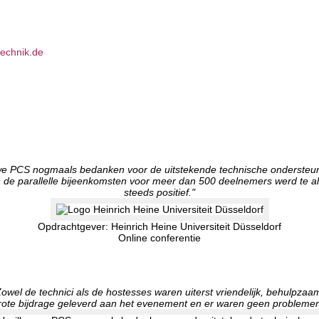
s
e PCS nogmaals bedanken voor de uitstekende technische ondersteuni
n de parallelle bijeenkomsten voor meer dan 500 deelnemers werd te al
steeds positief."
Opdrachtgever: Heinrich Heine Universiteit Düsseldorf
Online conferentie
Zowel de technici als de hostesses waren uiterst vriendelijk, behulpzaa
rote bijdrage geleverd aan het evenement en er waren geen problemen