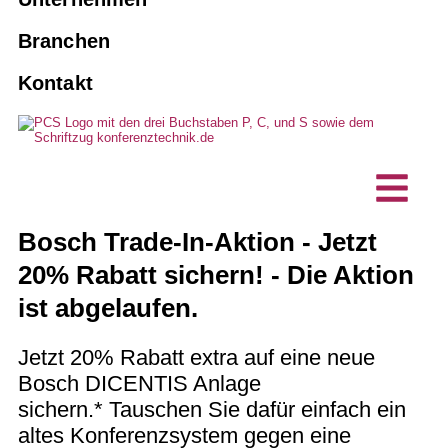
Agenturen
Personenführungsanlagen
Dolmetscher buchen
10 gute Gründe für PCS
Branchen
Verbände und Vereine
KI-Dolmetschlösungen
Kontakt
Instandhaltung und Wartung
Vision, Nachhaltigkeit
Wirtschaftsunternehmen
Hybride Events
Sonderanfertigungen
Projekte, Referenzen
Technische Planungsbüros
Dolmetschtechnik
Barrierefreie Kommunikation
Kundenstimmen
IT-Unternehmen
Sprechstellen / Tischmikrofone
Bosch Trade-In-Aktion - Jetzt
News
20% Rabatt
sichern! - Die Aktion
ist abgelaufen.
Jetzt 20% Rabatt extra auf eine neue
Bosch DICENTIS Anlage
sichern
.
*
Tauschen Sie dafür einfach ein
altes Konferenzsystem gegen eine