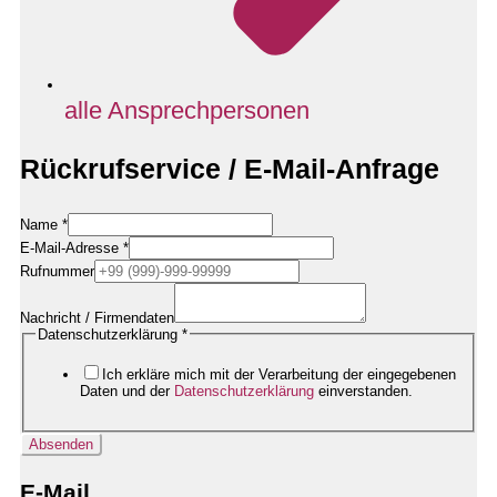
alle Ansprechpersonen
Rückrufservice / E-Mail-Anfrage
Name
*
E-Mail-Adresse
*
Firmendaten
Rufnummer
/
Nachricht
Nachricht / Firmendaten
Datenschutzerklärung
*
Ich erkläre mich mit der Verarbeitung der eingegebenen
Daten und der
Datenschutzerklärung
einverstanden.
Absenden
E-Mail