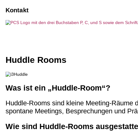
Personenführungsanlagen
Agenturen
Dolmetscher buchen
10 gute Gründe für PCS
Kontakt
KI-Dolmetschlösungen
Verbände und Vereine
Instandhaltung und Wartung
Vision, Nachhaltigkeit
Hybride Events
Wirtschaftsunternehmen
Sonderanfertigungen
Projekte, Referenzen
Dolmetschtechnik
Technische Planungsbüros
Barrierefreie Kommunikation
Kundenstimmen
Huddle Rooms
Sprechstellen / Tischmikrofone
IT-Unternehmen
News
Was ist ein „Huddle-Room“?
Huddle-Rooms sind kleine Meeting-Räume die
spontane Meetings, Besprechungen und Präs
Wie sind Huddle-Rooms ausgestatte