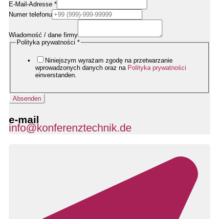
E-Mail-Adresse
*
Name
Numer telefonu
Datenschutzerklärung
Firmendaten
Wiadomość / dane firmy
Polityka prywatności
*
Niniejszym wyrażam zgodę na przetwarzanie
wprowadzonych danych oraz na
Polityka prywatności
einverstanden.
Absenden
e-mail
info@konferenztechnik.de