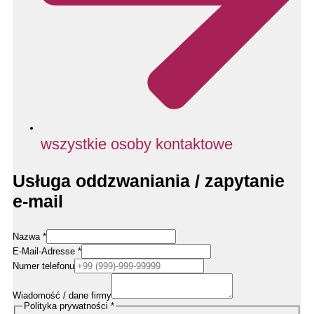
wszystkie osoby kontaktowe
Usługa oddzwaniania / zapytanie
e-mail
Nazwa
*
Nachricht
E-Mail-Adresse
*
Rufnummer
Numer telefonu
/
Wiadomość / dane firmy
Polityka prywatności
*