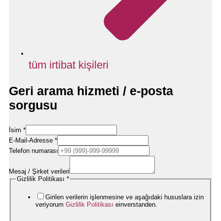
tüm irtibat kişileri
Geri arama hizmeti / e-posta
sorgusu
İsim
*
E-Mail-Adresse
*
Nachricht
Telefon numarası
/
Datenschutzerklärung
Mesaj / Şirket verileri
Gizlilik Politikası
*
Girilen verilerin işlenmesine ve aşağıdaki hususlara izin
veriyorum
Gizlilik Politikası
einverstanden.