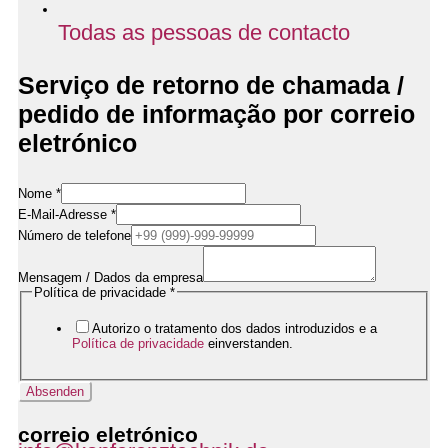
Todas as pessoas de contacto
Serviço de retorno de chamada /
pedido de informação por correio
eletrónico
/
Nome
*
E-
E-Mail-Adresse
*
Mail-
Adresse
Número de telefone
Name
Mensagem / Dados da empresa
Política de privacidade
*
Autorizo o tratamento dos dados introduzidos e a
Política de privacidade
einverstanden.
Absenden
correio eletrónico