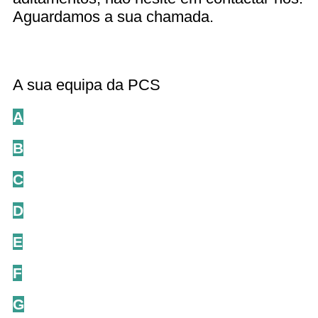
Aguardamos a sua chamada.
A sua equipa da PCS
A
B
C
D
E
F
G