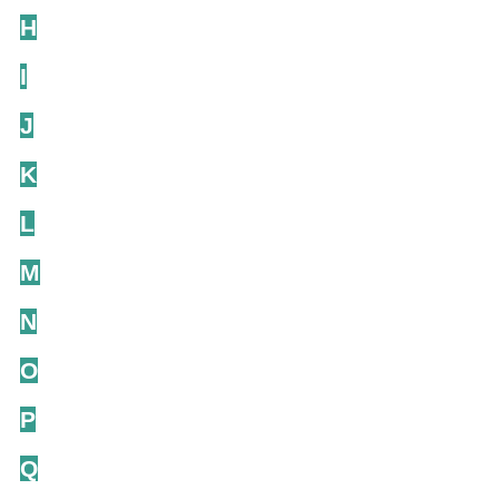
H
I
J
K
L
M
N
O
P
Q