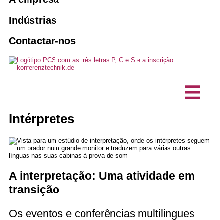
Vendas e leasing
Intérpretes
Sistemas de orientação dos
10 boas razões para o PCS
Indústrias
passageiros
Reservar um intérprete
Agências
Contactar-nos
Visão, sustentabilidade
Manutenção e assistência técnica
Soluções de interpretação com IA
Associações e clubes
Projectos, Referências
Eventos híbridos
Produtos personalizados
Empresa comercial
Testemunhos de clientes
Tecnologia de interpretação
Comunicação sem barreiras
Gabinetes técnicos de planeamento
Intérpretes
Notícias
Estações de intercomunicação /
microfones de secretária
Empresa de TI
A interpretação: Uma atividade em
transição
Os eventos e conferências multilingues