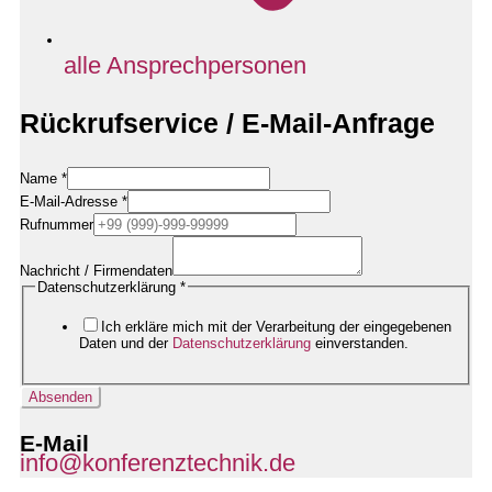
alle Ansprechpersonen
Rückrufservice / E-Mail-Anfrage
Name
*
E-Mail-Adresse
*
Rufnummer
Rufnummer
Nachricht
Nachricht / Firmendaten
/
Datenschutzerklärung
*
Ich erkläre mich mit der Verarbeitung der eingegebenen
Daten und der
Datenschutzerklärung
einverstanden.
Absenden
E-Mail
info@konferenztechnik.de