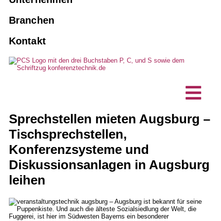
Agenturen
Personenführungsanlagen
Dolmetscher buchen
10 gute Gründe für PCS
Branchen
Verbände und Vereine
KI-Dolmetschlösungen
Kontakt
Instandhaltung und Wartung
Vision, Nachhaltigkeit
Wirtschaftsunternehmen
Hybride Events
Sonderanfertigungen
Projekte, Referenzen
Technische Planungsbüros
Dolmetschtechnik
Barrierefreie Kommunikation
Kundenstimmen
IT-Unternehmen
Sprechstellen / Tischmikrofone
Sprechstellen mieten Augsburg –
News
Tischsprechstellen,
Konferenzsysteme und
Diskussionsanlagen in Augsburg
leihen