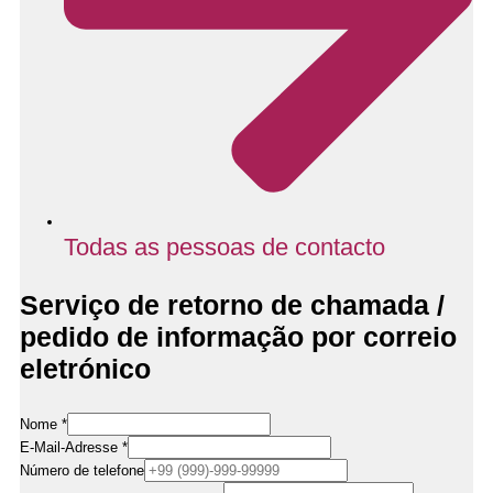
Todas as pessoas de contacto
Serviço de retorno de chamada /
pedido de informação por correio
eletrónico
Nome
*
E-Mail-Adresse
*
Nachricht
Número de telefone
/