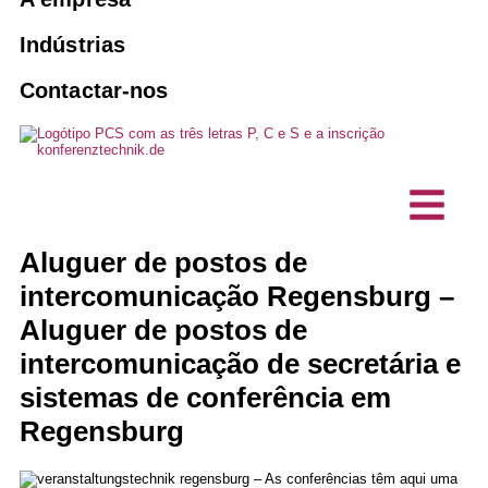
Vendas e leasing
Intérpretes
Sistemas de orientação dos
10 boas razões para o PCS
Indústrias
passageiros
Reservar um intérprete
Agências
Contactar-nos
Visão, sustentabilidade
Manutenção e assistência técnica
Soluções de interpretação com IA
Associações e clubes
Projectos, Referências
Eventos híbridos
Produtos personalizados
Empresa comercial
Testemunhos de clientes
Tecnologia de interpretação
Comunicação sem barreiras
Gabinetes técnicos de planeamento
Aluguer de postos de
Notícias
Estações de intercomunicação /
intercomunicação Regensburg –
microfones de secretária
Empresa de TI
Aluguer de postos de
intercomunicação de secretária e
sistemas de conferência em
Regensburg