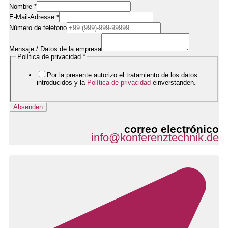
Nombre
*
E-Mail-Adresse
*
Número de teléfono
Rufnummer
Datenschutzerklärung
Mensaje / Datos de la empresa
/
Política de privacidad
*
Por la presente autorizo el tratamiento de los datos
introducidos y la
Política de privacidad
einverstanden.
Absenden
correo electrónico
info@konferenztechnik.de