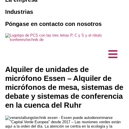
Venta y alquiler
Intérpretes
Sistemas de guiado de pasajeros
10 buenas razones para el PCS
Industrias
Reservar un intérprete
Agencias
Soluciones de interpretación con IA
Póngase en contacto con nosotros
Visión, sostenibilidad
Mantenimiento y revisión
Eventos híbridos
Asociaciones y clubes
Proyectos, Referencias
Productos a medida
Empresa comercial
Tecnología de interpretación
Testimonios de clientes
Comunicación sin barreras
Oficinas técnicas de planificación
Puestos de interfonía / micrófonos
Alquiler de unidades de
Noticias
de sobremesa
micrófono Essen – Alquiler de
Empresa de TI
micrófonos de mesa, sistemas de
debate y sistemas de conferencia
en la cuenca del Ruhr