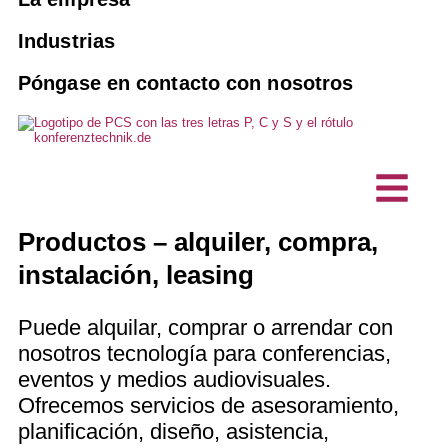
Venta y alquiler
Intérpretes
Sistemas de guiado de pasajeros
10 buenas razones para el PCS
Industrias
Reservar un intérprete
Agencias
Soluciones de interpretación con IA
Póngase en contacto con nosotros
Visión, sostenibilidad
Mantenimiento y revisión
Eventos híbridos
Asociaciones y clubes
Proyectos, Referencias
Productos a medida
Empresa comercial
Tecnología de interpretación
Testimonios de clientes
Comunicación sin barreras
Oficinas técnicas de planificación
Puestos de interfonía / micrófonos
Productos – alquiler, compra,
Noticias
de sobremesa
instalación, leasing
Empresa de TI
Puede alquilar, comprar o arrendar con
nosotros tecnología para conferencias,
eventos y medios audiovisuales.
Ofrecemos servicios de asesoramiento,
planificación, diseño, asistencia,