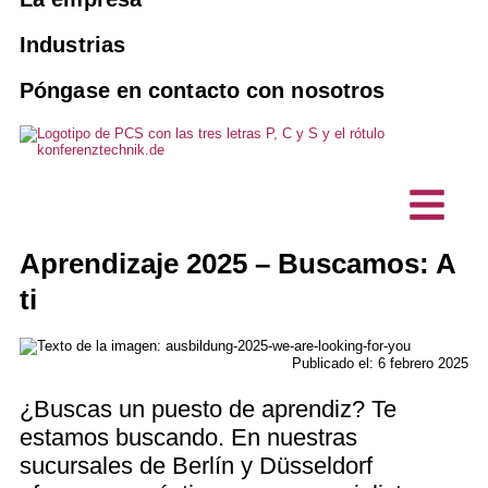
Venta y alquiler
Intérpretes
Sistemas de guiado de pasajeros
10 buenas razones para el PCS
Industrias
Reservar un intérprete
Agencias
Soluciones de interpretación con IA
Póngase en contacto con nosotros
Visión, sostenibilidad
Mantenimiento y revisión
Eventos híbridos
Asociaciones y clubes
Proyectos, Referencias
Productos a medida
Empresa comercial
Tecnología de interpretación
Testimonios de clientes
Comunicación sin barreras
Oficinas técnicas de planificación
Puestos de interfonía / micrófonos
Aprendizaje 2025 – Buscamos: A
Noticias
de sobremesa
ti
Empresa de TI
Publicado el: 6 febrero 2025
¿Buscas un puesto de aprendiz? Te
estamos buscando. En nuestras
sucursales de Berlín y Düsseldorf