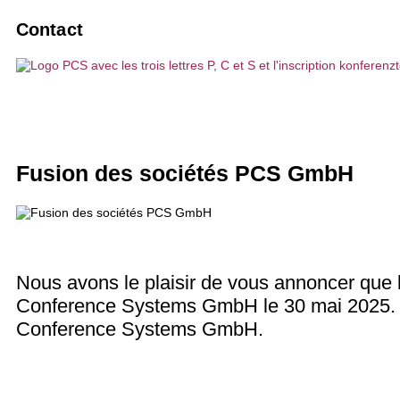
Installations de guidage de personnes
Agences
Réserver un interprète
10 bonnes raisons de choisir PCS
Contact
Solutions d'interprétation par IA
Associations et clubs
Maintenance et entretien
Vision, durabilité
Événements hybrides
Entreprises économiques
Exécutions spéciales
Projets, références
Technique d'interprétation
Bureaux d'études techniques
Communication sans barrière
Témoignages de clients
Fusion des sociétés PCS GmbH
Postes d'interphonie / Microphones de
Sociétés informatiques
Actualités
Nous avons le plaisir de vous annoncer que
Conference Systems GmbH le 30 mai 2025. 
Conference Systems GmbH.