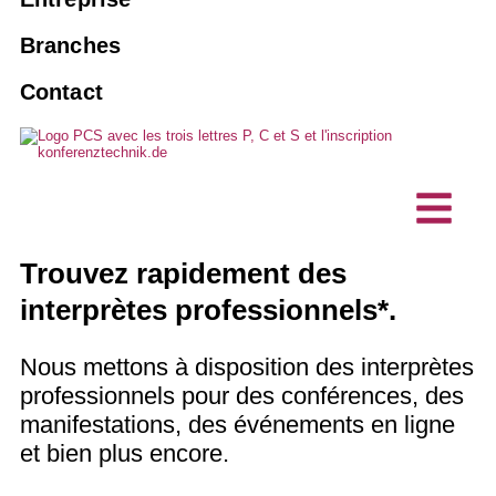
Vente et leasing
Agences
10 bonnes raisons de choisir PCS
Branches
Installations de guidage de personnes
Réserver un interprète
Associations et clubs
Contact
Vision, durabilité
Maintenance et entretien
Solutions d'interprétation par IA
Entreprises économiques
Projets, références
Événements hybrides
Exécutions spéciales
Bureaux d'études techniques
Témoignages de clients
Technique d'interprétation
Communication sans barrière
Sociétés informatiques
Trouvez rapidement des
Actualités
Postes d'interphonie / Microphones
interprètes professionnels*.
de table
Nous mettons à disposition des interprètes
professionnels pour des conférences, des
manifestations, des événements en ligne
et bien plus encore.