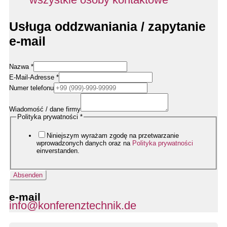
Usługa oddzwaniania / zapytanie
e-mail
Nazwa
*
E-Mail-Adresse
*
Numer telefonu
Wiadomość / dane firmy
Firmendaten
Polityka prywatności
*
Nachricht
Datenschutzerklärung
Niniejszym wyrażam zgodę na przetwarzanie
wprowadzonych danych oraz na
Polityka prywatności
einverstanden.
Absenden
e-mail
info@konferenztechnik.de