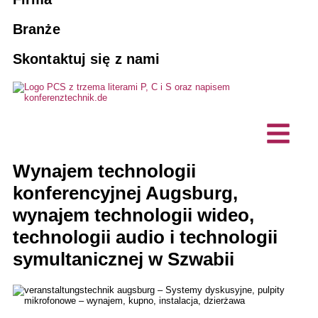
Systemy naprowadzania pasażerów
Agencje
Zarezerwuj tłumacza
10 dobrych powodów dla PCS
Branże
Rozwiązania do tłumaczeń ustnych AI
Skontaktuj się z nami
Konserwacja i serwisowanie
Stowarzyszenia i kluby
Wizja, zrównoważony rozwój
Wydarzenia hybrydowe
Przedsiębiorstwo komercyjne
Produkty na zamówienie
Projekty, referencje
Technologia tłumaczenia ustnego
Biura planowania technicznego
Komunikacja bez barier
Opinie klientów
Stacje interkomowe / mikrofony
Wynajem technologii
Firma informatyczna
Aktualności
biurkowe
konferencyjnej Augsburg,
wynajem technologii wideo,
technologii audio i technologii
symultanicznej w Szwabii