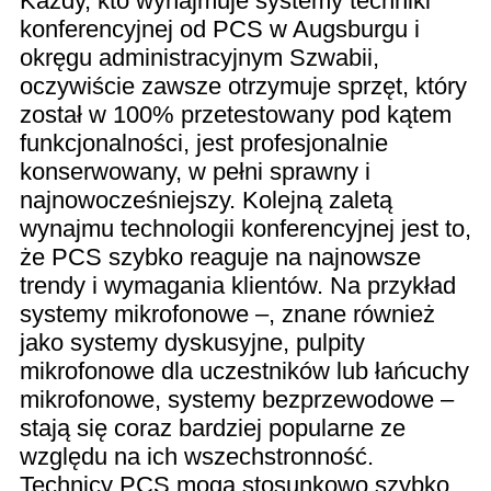
Każdy, kto wynajmuje systemy techniki
konferencyjnej od PCS w Augsburgu i
okręgu administracyjnym Szwabii,
oczywiście zawsze otrzymuje sprzęt, który
został w 100% przetestowany pod kątem
funkcjonalności, jest profesjonalnie
konserwowany, w pełni sprawny i
najnowocześniejszy. Kolejną zaletą
wynajmu technologii konferencyjnej jest to,
że PCS szybko reaguje na najnowsze
trendy i wymagania klientów. Na przykład
systemy mikrofonowe –, znane również
jako systemy dyskusyjne, pulpity
mikrofonowe dla uczestników lub łańcuchy
mikrofonowe, systemy bezprzewodowe –
stają się coraz bardziej popularne ze
względu na ich wszechstronność.
Technicy PCS mogą stosunkowo szybko