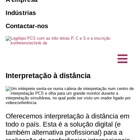
Vendas e leasing
Intérpretes
Sistemas de orientação dos
10 boas razões para o PCS
Indústrias
passageiros
Reservar um intérprete
Agências
Contactar-nos
Visão, sustentabilidade
Manutenção e assistência técnica
Soluções de interpretação com IA
Associações e clubes
Projectos, Referências
Eventos híbridos
Produtos personalizados
Empresa comercial
Testemunhos de clientes
Tecnologia de interpretação
Comunicação sem barreiras
Gabinetes técnicos de planeamento
Interpretação à distância
Notícias
Estações de intercomunicação /
microfones de secretária
Empresa de TI
Oferecemos interpretação à distância em
todo o país. Esta é a solução digital (e
também alternativa profissional) para a